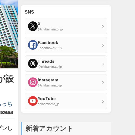
SNS
X
›
@chibaminato_jp
Facebook
›
Facebookページ
Threads
›
@chibaminato.jp
が設
Instagram
›
@chibaminato.jp
YouTube
›
らっち
chibaminato_jp
026/5/9
新着アカウント
プンし