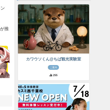
チン
市が推
カワウソくん@ちば観光実験室
ご案内
255