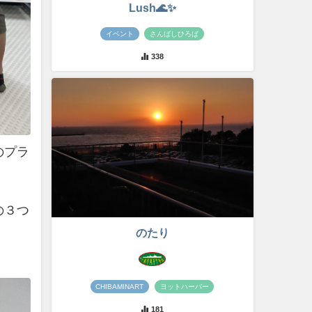
Lush🌊✨
イベント
さんばしひろば
338
のプラ
の３つ
のたり
CHIBAMINART
ヨットハーバー
181