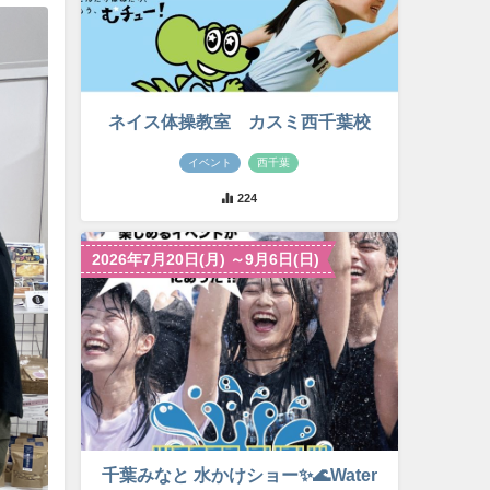
ネイス体操教室 カスミ西千葉校
イベント
西千葉
224
2026年7月20日(月) ～9月6日(日)
千葉みなと 水かけショー✨🌊Water